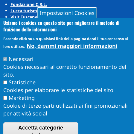
Fondazione C.R.L.
Lucca turismo
Impostazioni Cookies
Visit Tuscany
Usiamo i cookies su questo sito per migliorare il metodo di
Puccini Lands
fruizione delle informazioni
Social media
Facendo click su un qualsiasi link della pagina darai il tuo consenso al
No, dammi maggiori informazioni
loro utilizzo.
Instagram
Necessari
YouTube
Cookies necessari al corretto funzionamento del
sito.
Statistiche
Cookies per elaborare le statistiche del sito
Marketing
Cookie di terze parti utilizzati ai fini promozionali
per attività social
Accetta categorie
Obiettivi di Accessibilità per l'anno 2026
R