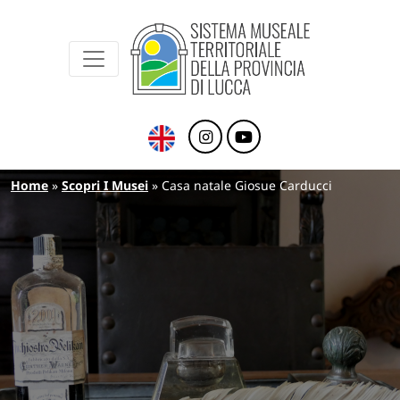
Sistema Museale Territoriale della Provinc
Navigazione principale
Salta al contenuto principale
Briciole di pane
Home
Scopri I Musei
Casa natale Giosue Carducci