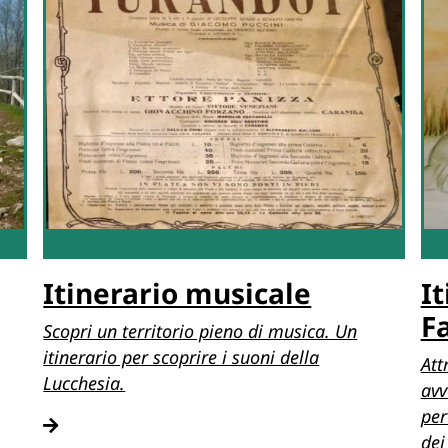
Itinerario musicale
I
F
Scopri un territorio pieno di musica. Un
itinerario per scoprire i suoni della
Att
Lucchesia.
avv
per
dei