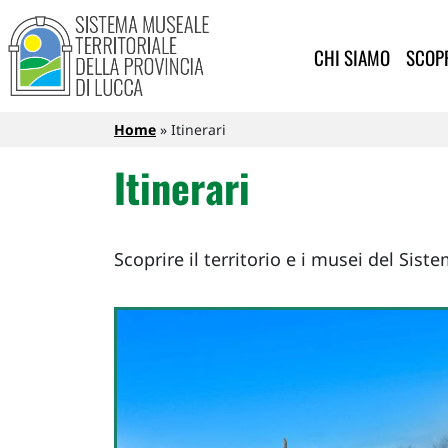
Sistema Museale Territoriale de
Navigazione principale
Salta al contenuto principale
CHI SIAMO
SCOPR
Briciole di pane
Home
Itinerari
Itinerari
Scoprire il territorio e i musei del Sist