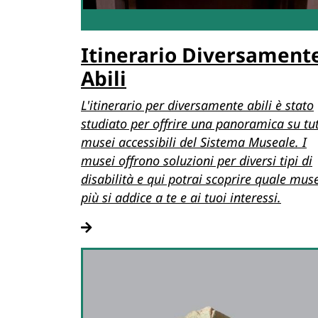
Itinerario Diversament
Abili
L'itinerario per diversamente abili è stato
studiato per offrire una panoramica su tutt
musei accessibili del Sistema Museale. I
musei offrono soluzioni per diversi tipi di
disabilità e qui potrai scoprire quale mus
più si addice a te e ai tuoi interessi.