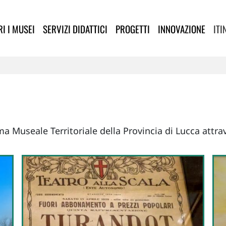
lla Provincia di Lucca
I I MUSEI
SERVIZI DIDATTICI
PROGETTI
INNOVAZIONE
ITI
ema Museale Territoriale della Provincia di Lucca attrav