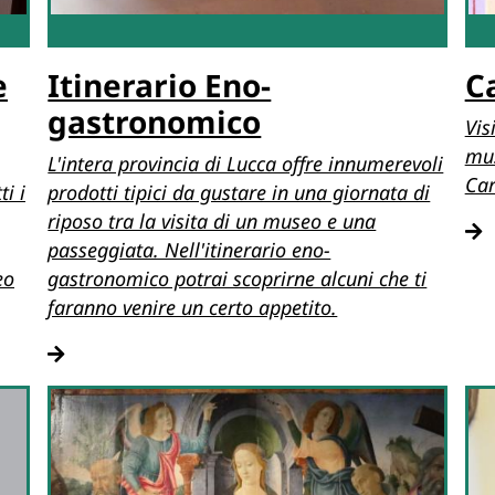
e
Itinerario Eno-
C
gastronomico
Vis
mus
L'intera provincia di Lucca offre innumerevoli
Car
i i
prodotti tipici da gustare in una giornata di
riposo tra la visita di un museo e una
passeggiata. Nell'itinerario eno-
eo
gastronomico potrai scoprirne alcuni che ti
faranno venire un certo appetito.