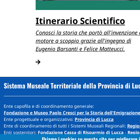
Itinerario Scientifico
Conosci la storia che portò all'invenzione 
motore a scoppio grazie all'ingegno di
Eugenio Barsanti e Felice Matteucci.
Sistema Museale Territoriale della Provincia di Lu
Ente capofila e di coordinamento generale:
Fondazione e Museo Paolo Cresci per la Storia dell'Emigrazione
Ente progettuale e organizzativo:
Provincia di Lucca
Ente di coordinamento di tutti i Sistemi Museali Regionali:
Regio
Enti sostenitori:
Fondazione Cassa di Risparmio di Lucca
-
Regio
Usiamo i cookies su questo sito per migliorare i