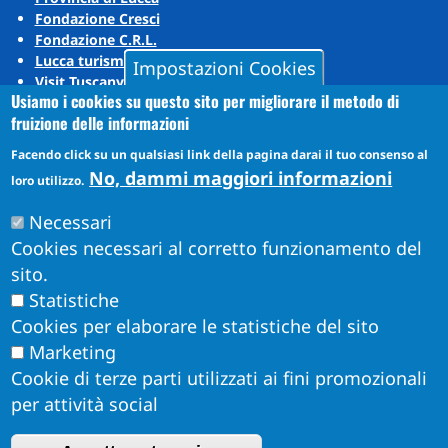
Fondazione Cresci
Fondazione C.R.L.
Lucca turismo
Impostazioni Cookies
Visit Tuscany
Usiamo i cookies su questo sito per migliorare il metodo di
Puccini Lands
fruizione delle informazioni
Social media
Facendo click su un qualsiasi link della pagina darai il tuo consenso al
No, dammi maggiori informazioni
loro utilizzo.
Instagram
Necessari
YouTube
Cookies necessari al corretto funzionamento del
sito.
Statistiche
Cookies per elaborare le statistiche del sito
Marketing
Cookie di terze parti utilizzati ai fini promozionali
per attività social