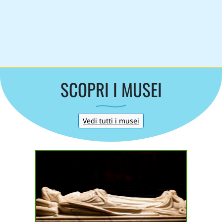
SCOPRI I MUSEI
Vedi tutti i musei
 per
Complesso museale ed
archeologico della
e
Cattedrale di Lucca