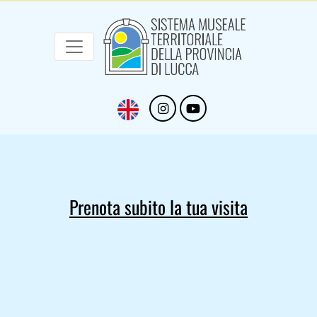
Sistema Museale Territoriale della Provinc
Navigazione principale
Salta al contenuto principale
Prenota subito la tua visita