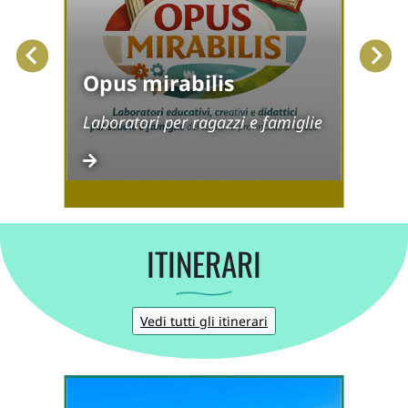
Opus mirabilis
Vi
l
Laboratori per ragazzi e famiglie
Viso
ITINERARI
Vedi tutti gli itinerari