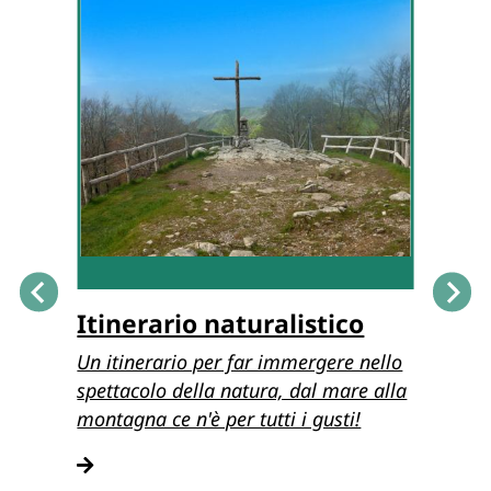
Itinerario naturalistico
Itin
Un itinerario per far immergere nello
Scopri 
ppio
spettacolo della natura, dal mare alla
Un itin
arsanti
montagna ce n'è per tutti i gusti!
Lucche