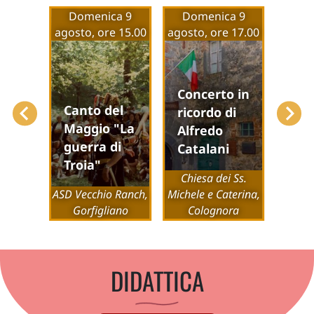
 19
Domenica 9
Domenica 9
Dom
, ore
agosto, ore 15.00
agosto, ore 17.00
agosto
0
Concerto in
Canto del
ricordo di
Maggio "La
Alfredo
Un 
guerra di
Catalani
per
Troia"
ologica
Chiesa dei Ss.
scu
ccoli
ASD Vecchio Ranch,
Michele e Caterina,
na
Gorfigliano
Colognora
Pi
DIDATTICA