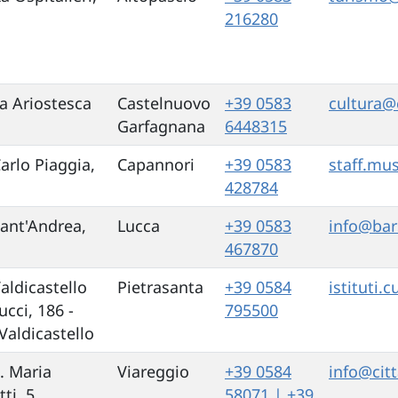
216280
a Ariostesca
Castelnuovo
+39 0583
cultura@
Garfagnana
6448315
Carlo Piaggia,
Capannori
+39 0583
staff.mu
428784
Sant'Andrea,
Lucca
+39 0583
info@bar
467870
aldicastello
Pietrasanta
+39 0584
istituti.
ucci, 186 -
795500
Valdicastello
S. Maria
Viareggio
+39 0584
info@cit
ti, 5
58071 | +39