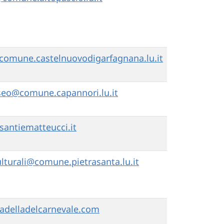
comune.castelnuovodigarfagnana.lu.it
seo@comune.capannori.lu.it
santiematteucci.it
culturali@comune.pietrasanta.lu.it
tadelladelcarnevale.com