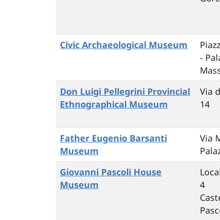
Civic Archaeological Museum
Piaz
- Pal
Mass
Don Luigi Pellegrini Provincial
Via 
Ethnographical Museum
14
Father Eugenio Barsanti
Via 
Museum
Pala
Giovanni Pascoli House
Loca
Museum
4
Cast
Pasc