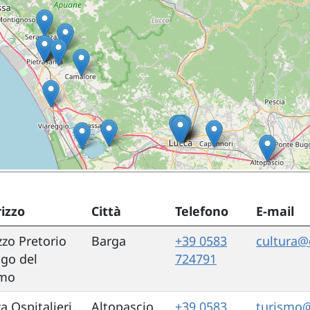
rizzo
Città
Telefono
E-mail
zzo Pretorio
Barga
+39 0583
cultura@
ngo del
724791
mo
a Ospitalieri,
Altopascio
+39 0583
turismo@