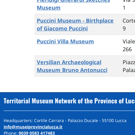
Museum
1
Puccini Museum - Birthplace
Cort
of Giacomo Puccini
9
Puccini Villa Museum
Viale
266
Versilian Archaeological
Piaz
Museum Bruno Antonucci
Pala
Territorial Museum Network of the Province of Lu
Headquarters: Cortile Carrara - Palazzo Ducale - 55100 Lucca
info@museiprovincialucca.it
Phone:
0039 0583 417483