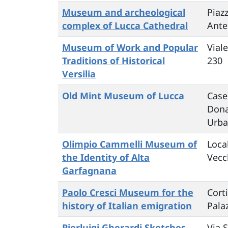
Museum and archeological
Piaz
complex of Lucca Cathedral
Ante
Museum of Work and Popular
Vial
Traditions of Historical
230
Versilia
Old Mint Museum of Lucca
Case
Dona
Urb
Olimpio Cammelli Museum of
Loca
the Identity of Alta
Vecc
Garfagnana
Paolo Cresci Museum for the
Corti
history of Italian emigration
Pala
Pierluigi Gherardi Sketches
Via 