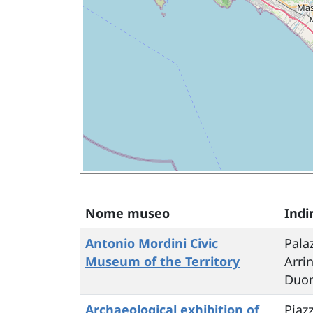
Nome museo
Indi
Antonio Mordini Civic
Pala
Museum of the Territory
Arri
Duo
Archaeological exhibition of
Piazz