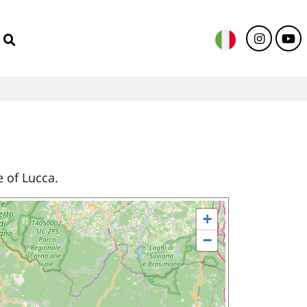
 of Lucca.
+
−