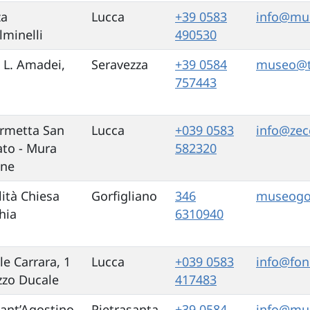
za
Lucca
+39 0583
info@mus
lminelli
490530
e L. Amadei,
Seravezza
+39 0584
museo@te
757443
rmetta San
Lucca
+039 0583
info@zecc
to - Mura
582320
ane
lità Chiesa
Gorfigliano
346
museogo
hia
6310940
le Carrara, 1
Lucca
+039 0583
info@fon
zzo Ducale
417483
Sant’Agostino,
Pietrasanta
+39 0584
info@mus