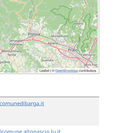
Leaflet | ©
OpenStreetMap
contributors
comunedibarga.it
comune.altopascio.lu.it