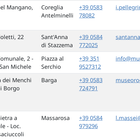
del Mangano,
Coreglia
+39 0583
i.pellegr
Antelminelli
78082
oletti, 22
Sant'Anna
+39 0584
santann
di Stazzema
772025
Comunale, 2 -
Piazza al
+39 351
info@mu
 San Michele
Serchio
9527312
a dei Menchi
Barga
+39 0583
museoroc
di Borgo
724791
ietra a
Massarosa
+39 0584
l.massei
le - Loc.
979296
aciuccoli