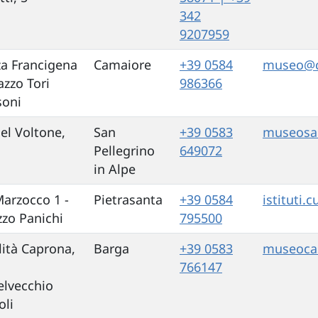
342
9207959
za Francigena
Camaiore
+39 0584
museo@c
azzo Tori
986366
oni
del Voltone,
San
+39 0583
museosan
Pellegrino
649072
in Alpe
Marzocco 1 -
Pietrasanta
+39 0584
istituti.
zzo Panichi
795500
lità Caprona,
Barga
+39 0583
museoca
766147
elvecchio
oli