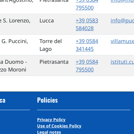
795500
e S. Lorenzo,
Lucca
+39 0583
info@puc
584028
 G. Puccini,
Torre del
+39 0584
villamus
Lago
341445
za Duomo -
Pietrasanta
+39 0584
istituti.
zzo Moroni
795500
cca
Policies
Privacy Policy
Use of Cookies Policy
Legal notes