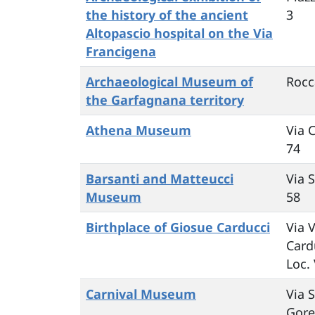
the history of the ancient
3
Altopascio hospital on the Via
Francigena
Archaeological Museum of
Rocc
the Garfagnana territory
Athena Museum
Via 
74
Barsanti and Matteucci
Via 
Museum
58
Birthplace of Giosue Carducci
Via V
Card
Loc. 
Carnival Museum
Via 
Goret