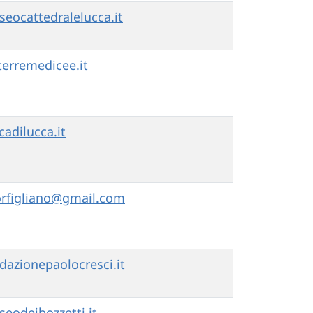
eocattedralelucca.it
rremedicee.it
adilucca.it
rfigliano@gmail.com
dazionepaolocresci.it
eodeibozzetti.it