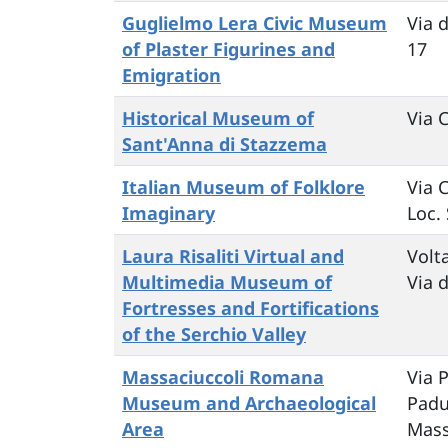
Guglielmo Lera Civic Museum
Via 
of Plaster Figurines and
17
Emigration
Historical Museum of
Via C
Sant'Anna di Stazzema
Italian Museum of Folklore
Via 
Imaginary
Loc.
Laura Risaliti Virtual and
Volt
Multimedia Museum of
Via 
Fortresses and Fortifications
of the Serchio Valley
Massaciuccoli Romana
Via P
Museum and Archaeological
Padu
Area
Mass