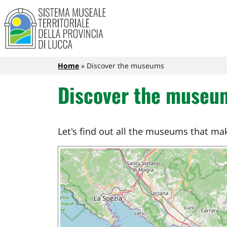
Sistema Museale Territoriale de
Navigazione principale
Skip to main content
Breadcrumb
Home
Discover the museums
Discover the museu
Let's find out all the museums that ma