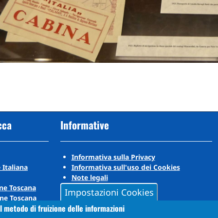
cca
Informative
Informativa sulla Privacy
 Italiana
Informativa sull'uso dei Cookies
Note legali
ne Toscana
Impostazioni Cookies
ne Toscana
l metodo di fruizione delle informazioni