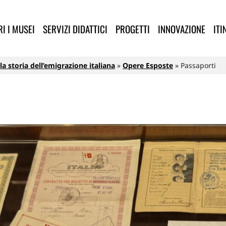
lla Provincia di Lucca
I I MUSEI
SERVIZI DIDATTICI
PROGETTI
INNOVAZIONE
ITI
a storia dell’emigrazione italiana
Opere Esposte
Passaporti