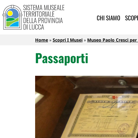
Sistema Museale Territoriale de
Navigazione principale
Salta al contenuto principale
CHI SIAMO
SCOPR
Briciole di pane
Home
Scopri I Musei
Museo Paolo Cresci per l
Passaporti