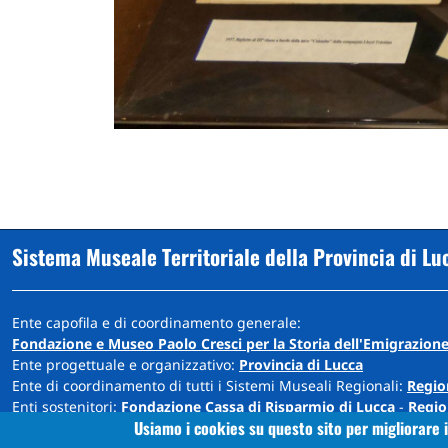
Sistema Museale Territoriale della Provincia di Lu
Ente capofila e di coordinamento generale:
Fondazione e Museo Paolo Cresci per la Storia dell'Emigrazione
Ente progettuale e organizzativo:
Provincia di Lucca
Ente di coordinamento di tutti i Sistemi Museali Regionali:
Regio
Enti sostenitori:
Fondazione Cassa di Risparmio di Lucca
-
Regio
Usiamo i cookies su questo sito per migliorare i
Sede: Cortile Carrara - Palazzo Ducale - 55100 Lucca