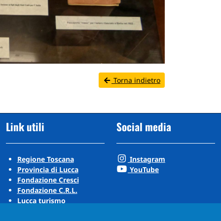
Torna indietro
Link utili
Social media
Regione Toscana
Instagram
Provincia di Lucca
YouTube
Fondazione Cresci
Fondazione C.R.L.
Lucca turismo
Visit Tuscany