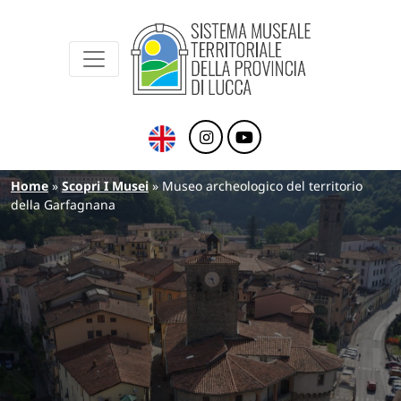
Sistema Museale Territoriale della Provinc
Navigazione principale
Salta al contenuto principale
Briciole di pane
Home
Scopri I Musei
Museo archeologico del territorio
della Garfagnana