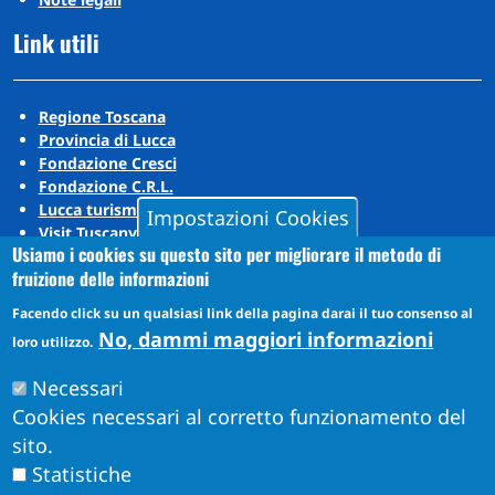
Link utili
Regione Toscana
Provincia di Lucca
Fondazione Cresci
Fondazione C.R.L.
Lucca turismo
Impostazioni Cookies
Visit Tuscany
Usiamo i cookies su questo sito per migliorare il metodo di
Puccini Lands
fruizione delle informazioni
Social media
Facendo click su un qualsiasi link della pagina darai il tuo consenso al
No, dammi maggiori informazioni
loro utilizzo.
Instagram
Necessari
YouTube
Cookies necessari al corretto funzionamento del
sito.
Statistiche